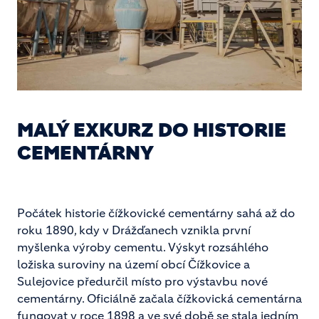
MALÝ EXKURZ DO HISTORIE
CEMENTÁRNY
Počátek historie čížkovické cementárny sahá až do
roku 1890, kdy v Drážďanech vznikla první
myšlenka výroby cementu. Výskyt rozsáhlého
ložiska suroviny na území obcí Čížkovice a
Sulejovice předurčil místo pro výstavbu nové
cementárny. Oficiálně začala čížkovická cementárna
fungovat v roce 1898 a ve své době se stala jedním