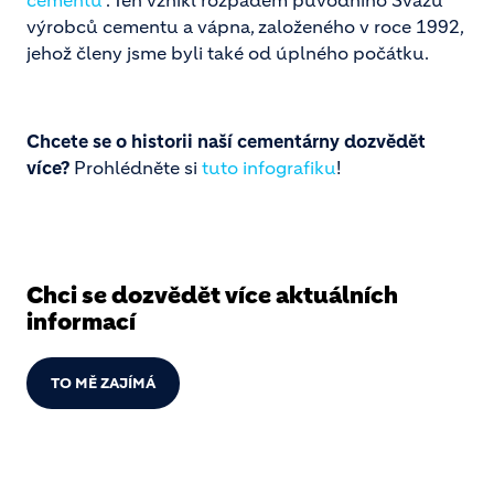
cementu
. Ten vznikl rozpadem původního Svazu
výrobců cementu a vápna, založeného v roce 1992,
jehož členy jsme byli také od úplného počátku.
Chcete se o historii naší cementárny dozvědět
více?
Prohlédněte si
tuto infografiku
!
Chci se dozvědět více aktuálních
informací
TO MĚ ZAJÍMÁ