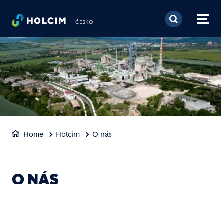
Přejít k hlavnímu obsa
ČESKO
Home
Holcim
O nás
O NÁS