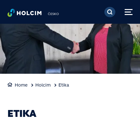
Přejít k hlavnímu obsa
ČESKO
Home
Holcim
Etika
ETIKA