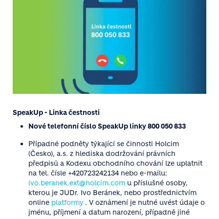
SpeakUp - Linka čestnosti
Nové telefonní číslo SpeakUp linky 800 050 833
Případné podněty týkající se činnosti Holcim
(Česko), a.s. z hlediska dodržování právních
předpisů a Kodexu obchodního chování lze uplatnit
na tel. čísle +420723242134 nebo e-mailu:
ivo.beranek.ext@holcim.com
u příslušné osoby,
kterou je JUDr. Ivo Beránek, nebo prostřednictvím
online
platformy
. V oznámení je nutné uvést údaje o
jménu, příjmení a datum narození, případně jiné