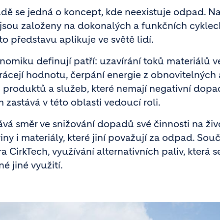
sadě se jedná o koncept, kde neexistuje odpad. N
é jsou založeny na dokonalých a funkčních cyklec
o představu aplikuje ve světě lidí.
onomiku definují patří: uzavírání toků materiálů v
rácejí hodnotu, čerpání energie z obnovitelných 
 produktů a služeb, které nemají negativní dopa
 zastává v této oblasti vedoucí roli.
ává směr ve snižování dopadů své činnosti na živ
y i materiály, které jiní považují za odpad. Souč
a CirkTech, využívání alternativních paliv, která s
é jiné využití.