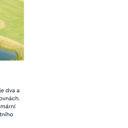
je dva a
lovnách.
imární
otního