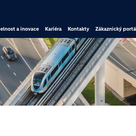
Přejít k hlavnímu obsa
elnost a inovace
Kariéra
Kontakty
Zákaznický portá