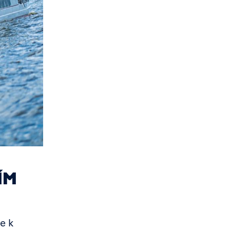
ÍM
e k