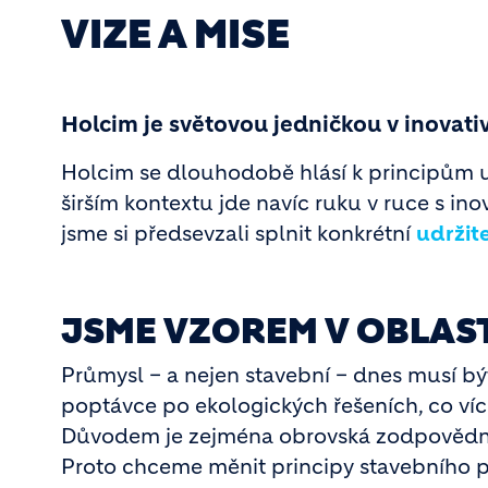
VIZE A MISE
Holcim je světovou jedničkou v inovati
Holcim se dlouhodobě hlásí k principům u
širším kontextu jde navíc ruku v ruce s in
jsme si předsevzali splnit konkrétní
udržite
JSME VZOREM V OBLAST
Průmysl – a nejen stavební – dnes musí bý
poptávce po ekologických řešeních, co víc 
Důvodem je zejména obrovská zodpovědnost
Proto chceme měnit principy stavebního pr