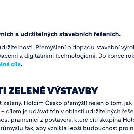
vních a udržitelných stavebních řešeních.
držitelnosti. Přemýšlení o dopadu stavební výro
ovacemi a digitálními technologiemi. Do konce ro
lné cíle
.
I ZELENÉ VÝSTAVBY
t zelený. Holcim Česko přemýšlí nejen o tom, jak
– cílem je udávat tón v oblasti udržitelných řeše
 pramenící z postavení, které cítí skupina Hol
ůmyslu tak, aby vznikla lepší budoucnost pro ná