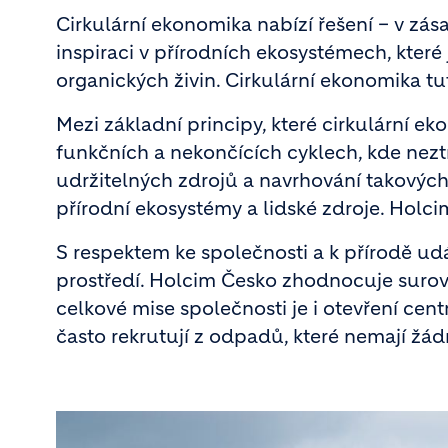
Cirkulární ekonomika nabízí řešení – v zá
inspiraci v přírodních ekosystémech, kter
organických živin. Cirkulární ekonomika tut
Mezi základní principy, které cirkulární ek
funkčních a nekončících cyklech, kde nezt
udržitelných zdrojů a navrhování takových
přírodní ekosystémy a lidské zdroje. Holcim
S respektem ke společnosti a k přírodě ud
prostředí. Holcim Česko zhodnocuje surovin
celkové mise společnosti je i otevření centr
často rekrutují z odpadů, které nemají žádn