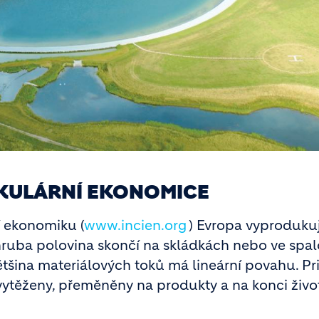
CIRKULÁRNÍ EKONOMICE
í ekonomiku (
www.incien.org
) Evropa vyproduku
hruba polovina skončí na skládkách nebo ve spa
ětšina materiálových toků má lineární povahu. Pr
ou vytěženy, přeměněny na produkty a na konci živ