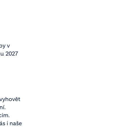
by v
ku 2027
 vyhovět
ní.
cim.
s i naše