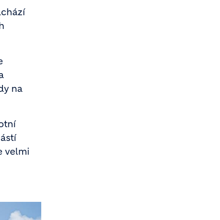
achází
h
e
a
dy na
otní
ástí
e velmi