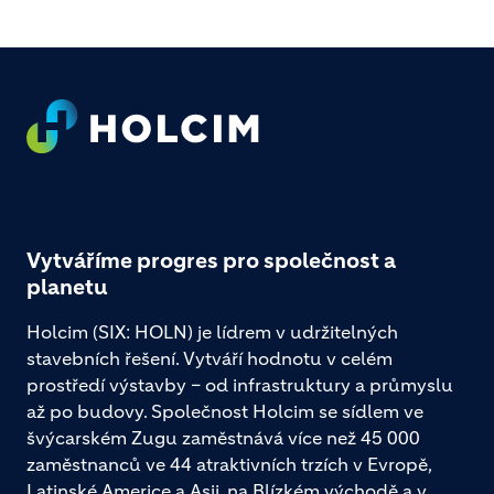
Footer
Vytváříme progres pro společnost a
planetu
Holcim (SIX: HOLN) je lídrem v udržitelných
stavebních řešení. Vytváří hodnotu v celém
prostředí výstavby – od infrastruktury a průmyslu
až po budovy. Společnost Holcim se sídlem ve
švýcarském Zugu zaměstnává více než 45 000
zaměstnanců ve 44 atraktivních trzích v Evropě,
Latinské Americe a Asii, na Blízkém východě a v