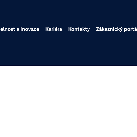
Přejít k hlavnímu obsa
elnost a inovace
Kariéra
Kontakty
Zákaznický portá