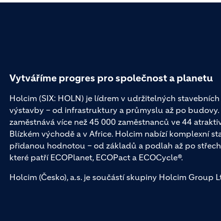
Vytváříme progres pro společnost a planetu
Holcim (SIX: HOLN) je lídrem v udržitelných stavebních 
výstavby – od infrastruktury a průmyslu až po budovy
zaměstnává více než 45 000 zaměstnanců ve 44 atraktivní
Blízkém východě a v Africe. Holcim nabízí komplexní st
přidanou hodnotou – od základů a podlah až po střech
které patří ECOPlanet, ECOPact a ECOCycle®.
Holcim (Česko), a.s. je součástí skupiny Holcim Group Ltd