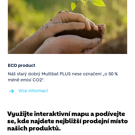
ECO product
Náš starý dobrý Multibat PLUS nese označení „o 50 %
méně emisí CO2“.
Více informací
Využijte interaktivní mapu a podívejte
se, kde najdete nejbližší prodejní místo
našich produktů.