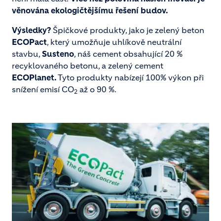
věnována ekologičtějšímu řešení budov.
Výsledky?
Špičkové produkty, jako je zelený beton
ECOPact
, který umožňuje uhlíkově neutrální
stavbu,
Susteno
, náš cement obsahující 20 %
recyklovaného betonu, a zelený cement
ECOPlanet.
Tyto produkty nabízejí 100% výkon při
snížení emisí CO
až o 90 %.
2