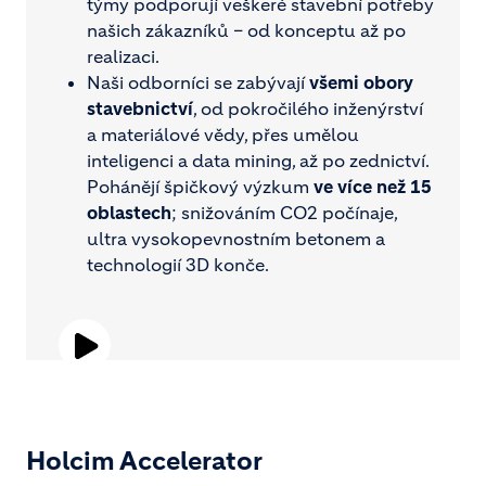
týmy podporují veškeré stavební potřeby
našich zákazníků – od konceptu až po
realizaci.
Naši odborníci se zabývají
všemi obory
stavebnictví
, od pokročilého inženýrství
a materiálové vědy, přes umělou
inteligenci a data mining, až po zednictví.
Pohánějí špičkový výzkum
ve více než 15
oblastech
; snižováním CO2 počínaje,
ultra vysokopevnostním betonem a
technologií 3D konče.
Play
Video
Holcim Accelerator