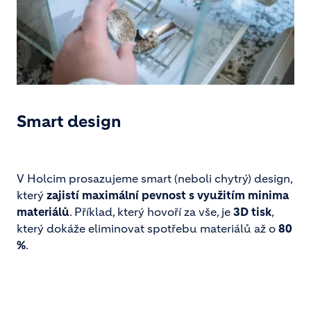
Smart design
V Holcim prosazujeme smart (neboli chytrý) design,
který
zajistí maximální pevnost s využitím minima
materiálů
. Příklad, který hovoří za vše, je
3D tisk
,
který dokáže eliminovat spotřebu materiálů až o
80
%
.