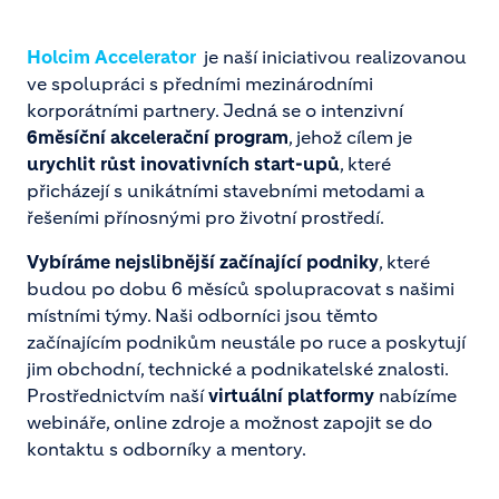
Holcim Accelerator
je naší iniciativou realizovanou
ve spolupráci s předními mezinárodními
korporátními partnery. Jedná se o intenzivní
6měsíční akcelerační program
, jehož cílem je
urychlit růst inovativních start-upů
, které
přicházejí s unikátními stavebními metodami a
řešeními přínosnými pro životní prostředí.
Vybíráme nejslibnější začínající podniky
, které
budou po dobu 6 měsíců spolupracovat s našimi
místními týmy. Naši odborníci jsou těmto
začínajícím podnikům neustále po ruce a poskytují
jim obchodní, technické a podnikatelské znalosti.
Prostřednictvím naší
virtuální platformy
nabízíme
webináře, online zdroje a možnost zapojit se do
kontaktu s odborníky a mentory.