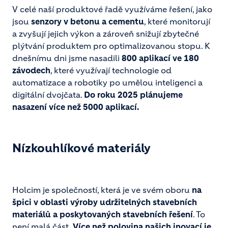
V celé naší produktové řadě využíváme řešení, jako
jsou
senzory v betonu a cementu
, které monitorují
a zvyšují jejich výkon a zároveň snižují zbytečné
plýtvání produktem pro optimalizovanou stopu. K
dnešnímu dni jsme nasadili
800 aplikací ve 180
závodech
, které využívají technologie od
automatizace a robotiky po umělou inteligenci a
digitální dvojčata.
Do roku 2025 plánujeme
nasazení více než 5000 aplikací.
Nízkouhlíkové materiály
Holcim je společností, která je ve svém oboru
na
špici v oblasti výroby udržitelných stavebních
materiálů a poskytovaných stavebních řešení
. To
není malá část.
Více než polovina našich inovací je