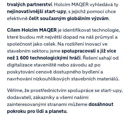
trvalých partnerství
. Holcim MAQER vyhledává ty
nejinovativnější start-upy
, s jejichž pomocí chce
efektivně
čelit současným globálním výzvám
.
Cílem Holcim MAQER
je identifikovat technologie,
které budou mít největší dopad na náš průmysl a
společnost jako celek. Na rozšíření inovací ve
stavebním sektoru jsme
spolupracovali s již více
než 1 600 technologickými hráči
. Řešení sahají od
digitalizace staveniště nebo závodu až po
poskytování cenově dostupného bydlení a
navrhování nízkouhlíkových stavebních materiálů.
Věříme, že prostřednictvím spolupráce se start-upy,
dodavateli, zákazníky a všemi našimi
zainteresovanými stranami můžeme
dosáhnout
pokroku pro lidi a planetu
.