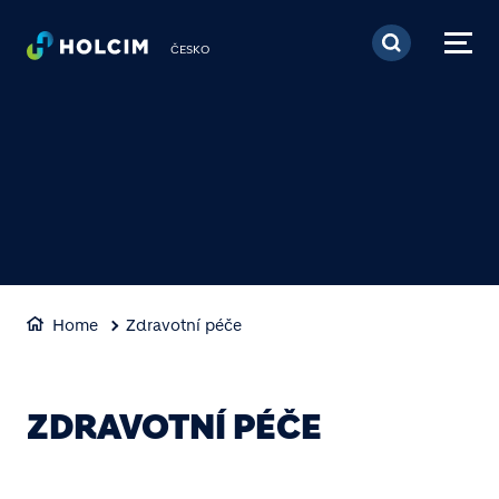
Přejít k hlavnímu obsa
ČESKO
Home
Zdravotní péče
ZDRAVOTNÍ PÉČE