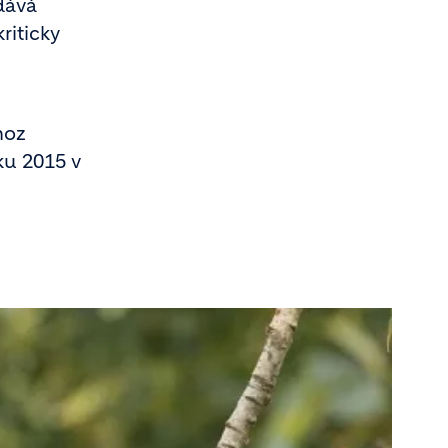
dává
riticky
hoz
ku 2015 v