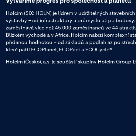
Vytváříme progres pro společnost a planetu
Holcim (SIX: HOLN) je lídrem v udržitelných stavebních 
výstavby – od infrastruktury a průmyslu až po budovy
zaměstnává více než 45 000 zaměstnanců ve 44 atraktivní
Blízkém východě a v Africe. Holcim nabízí komplexní st
přidanou hodnotou – od základů a podlah až po střech
které patří ECOPlanet, ECOPact a ECOCycle®.
Holcim (Česko), a.s. je součástí skupiny Holcim Group Ltd