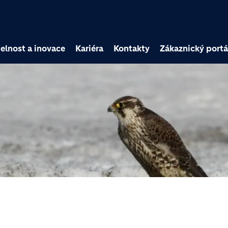
Přejít k hlavnímu obsa
elnost a inovace
Kariéra
Kontakty
Zákaznický portá