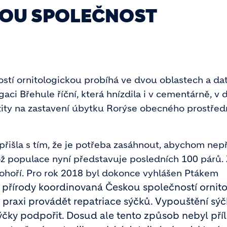
OU SPOLEČNOST
tí ornitologickou probíhá ve dvou oblastech a dat
ci Břehule říční, která hnízdila i v cementárně, v 
žity na zastavení úbytku Rorýse obecného prostřed
řišla s tím, že je potřeba zasáhnout, abychom nepři
ož populace nyní představuje posledních 100 párů.
dohoří. Pro rok 2018 byl dokonce vyhlášen Ptákem
přírody koordinovaná Českou společností ornit
v praxi provádět repatriace sýčků. Vypouštění sýč
ýčky podpořit. Dosud ale tento způsob nebyl příl