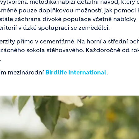
ytvořená metodika nabízí detailní návod, který 
nicméně pouze doplňkovou možností, jak pomoci k
stále záchrana divoké populace včetně nabídky
itorií v úzké spolupráci se zemědělci.
erzity přímo v cementárně. Na horní a střední oc
 vzácného
sokola stěhovavého. Každoročně od ro
.
rem mezinárodní
Birdlife International
.