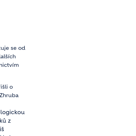
uje se od
dalších
nictvím
šli o
 Zhruba
ologickou
ků z
iš