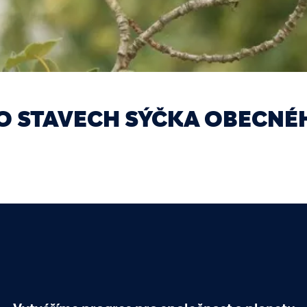
O STAVECH SÝČKA OBECNÉH