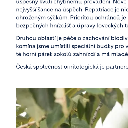
úspěšný kvůli chybnému provádění. Nově v
nejvyšší šance na úspěch. Repatriace je 
ohroženým sýčkům. Prioritou ochránců je 
bezpečných hnízdišť a úpravy loveckých ter
Druhou oblastí je péče o zachování biodiv
komína jsme umístili speciální budky pro
té horní párek sokolů zahnízdí a má mladé
Česká společnost ornitologická je partne