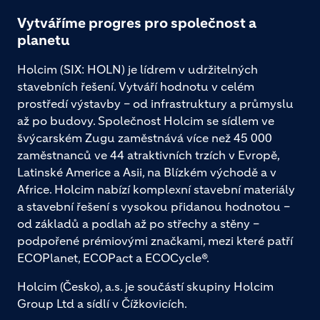
Vytváříme progres pro společnost a
planetu
Holcim (SIX: HOLN) je lídrem v udržitelných
stavebních řešení. Vytváří hodnotu v celém
prostředí výstavby – od infrastruktury a průmyslu
až po budovy. Společnost Holcim se sídlem ve
švýcarském Zugu zaměstnává více než 45 000
zaměstnanců ve 44 atraktivních trzích v Evropě,
Latinské Americe a Asii, na Blízkém východě a v
Africe. Holcim nabízí komplexní stavební materiály
a stavební řešení s vysokou přidanou hodnotou –
od základů a podlah až po střechy a stěny –
podpořené prémiovými značkami, mezi které patří
ECOPlanet, ECOPact a ECOCycle®.
Holcim (Česko), a.s. je součástí skupiny Holcim
Group Ltd a sídlí v Čížkovicích.