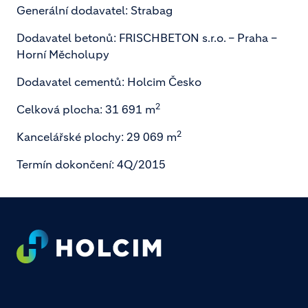
Generální dodavatel: Strabag
Dodavatel betonů: FRISCHBETON s.r.o. – Praha –
Horní Měcholupy
Dodavatel cementů: Holcim Česko
2
Celková plocha: 31 691 m
2
Kancelářské plochy: 29 069 m
Termín dokončení: 4Q/2015
Footer