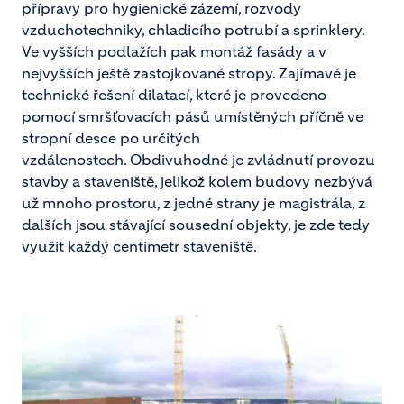
přípravy pro hygienické zázemí, rozvody
vzduchotechniky, chladicího potrubí a sprinklery.
Ve vyšších podlažích pak montáž fasády a v
nejvyšších ještě zastojkované stropy. Zajímavé je
technické řešení dilatací, které je provedeno
pomocí smršťovacích pásů umístěných příčně ve
stropní desce po určitých
vzdálenostech. Obdivuhodné je zvládnutí provozu
stavby a staveniště, jelikož kolem budovy nezbývá
už mnoho prostoru, z jedné strany je magistrála, z
dalších jsou stávající sousední objekty, je zde tedy
využit každý centimetr staveniště.