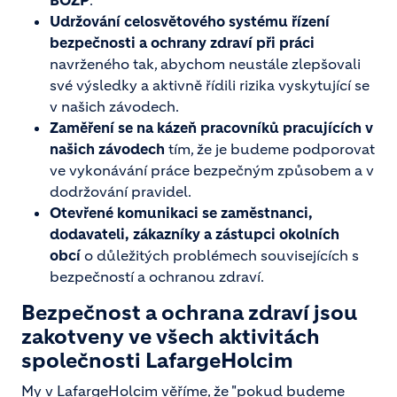
BOZP
.
Udržování celosvětového systému řízení
bezpečnosti a ochrany zdraví při práci
navrženého tak, abychom neustále zlepšovali
své výsledky a aktivně řídili rizika vyskytující se
v našich závodech.
Zaměření se na kázeň pracovníků pracujících v
našich závodech
tím, že je budeme podporovat
ve vykonávání práce bezpečným způsobem a v
dodržování pravidel.
Otevřené komunikaci se zaměstnanci,
dodavateli, zákazníky a zástupci okolních
obcí
o důležitých problémech souvisejících s
bezpečností a ochranou zdraví.
Bezpečnost a ochrana zdraví jsou
zakotveny ve všech aktivitách
společnosti LafargeHolcim
My v LafargeHolcim věříme, že "pokud budeme