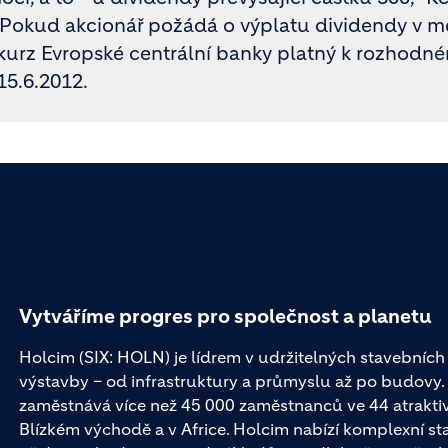
Pokud akcionář požádá o výplatu dividendy v 
kurz Evropské centrální banky platný k rozhodn
15.6.2012.
Vytváříme progres pro společnost a planetu
Holcim (SIX: HOLN) je lídrem v udržitelných stavebních 
výstavby – od infrastruktury a průmyslu až po budovy
zaměstnává více než 45 000 zaměstnanců ve 44 atraktivní
Blízkém východě a v Africe. Holcim nabízí komplexní st