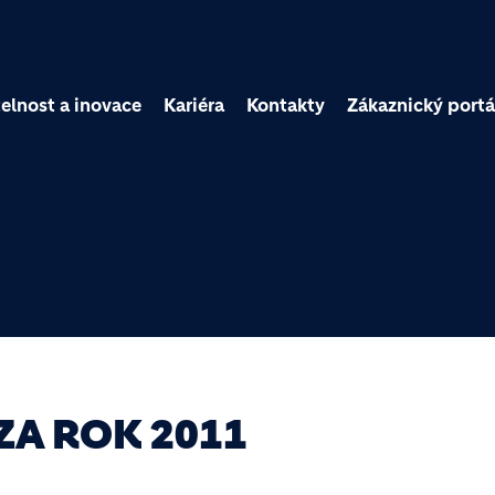
Přejít k hlavnímu obsa
elnost a inovace
Kariéra
Kontakty
Zákaznický portá
ZA ROK 2011