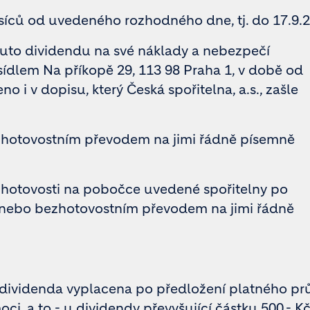
ěsíců od uvedeného rozhodného dne, tj. do 17.9.2
 tuto dividendu na své náklady a nebezpečí
e sídlem Na příkopě 29, 113 98 Praha 1, v době od
o i v dopisu, který Česká spořitelna, a.s., zašle
zhotovostním převodem na jimi řádně písemně
 hotovosti na pobočce uvedené spořitelny po
, nebo bezhotovostním převodem na jimi řádně
 dividenda vyplacena po předložení platného p
i, a to - u dividendy převyšující částku 500,- Kč