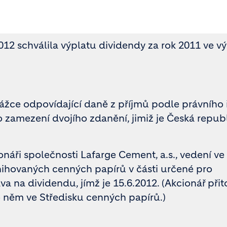
2 schválila výplatu dividendy za rok 2011 ve vý
ážce odpovídající daně z příjmů podle právního
 zamezení dvojího zdanění, jimiž je Česká repub
náři společnosti Lafarge Cement, a.s., vedení ve
nihovaných cenných papírů v části určené pro
a na dividendu, jímž je 15.6.2012. (Akcionář při
 něm ve Středisku cenných papírů.)