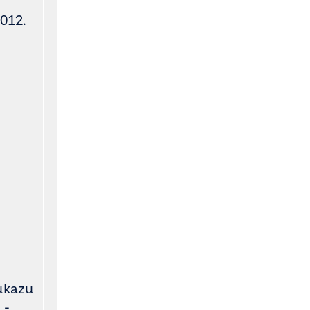
012.
růkazu
 -