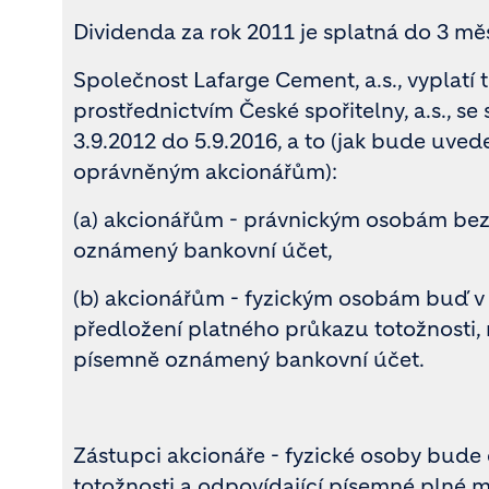
Dividenda za rok 2011 je splatná do 3 m
Společnost Lafarge Cement, a.s., vyplatí
prostřednictvím České spořitelny, a.s., s
3.9.2012 do 5.9.2016, a to (jak bude uveden
oprávněným akcionářům):
(a) akcionářům - právnickým osobám be
oznámený bankovní účet,
(b) akcionářům - fyzickým osobám buď v
předložení platného průkazu totožnosti
písemně oznámený bankovní účet.
Zástupci akcionáře - fyzické osoby bude
totožnosti a odpovídající písemné plné moc