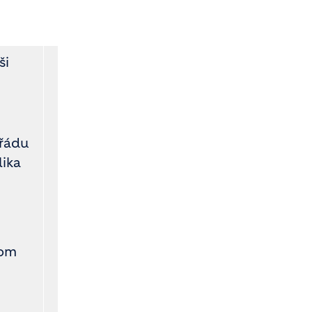
ši
 řádu
lika
tom