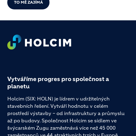
TO MĚ ZAJÍMÁ
Footer
Vytváříme progres pro společnost a
planetu
Holcim (SIX: HOLN) je lídrem v udržitelných
stavebních řešení. Vytváří hodnotu v celém
prostředí výstavby – od infrastruktury a průmyslu
až po budovy. Společnost Holcim se sídlem ve
švýcarském Zugu zaměstnává více než 45 000
zaměstnanců ve 44 atraktivních trzích v Evropě,