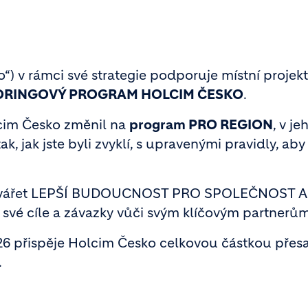
o“) v rámci své strategie podporuje místní projekt
RINGOVÝ PROGRAM HOLCIM ČESKO
.
cim Česko změnil na
program PRO REGION
, v j
, jak jste byli zvyklí, s upravenými pravidly, aby
 vytvářet LEPŠÍ BUDOUCNOST PRO SPOLEČNOST A
své cíle a závazky vůči svým klíčovým partnerům
 přispěje Holcim Česko celkovou částkou přesa
.