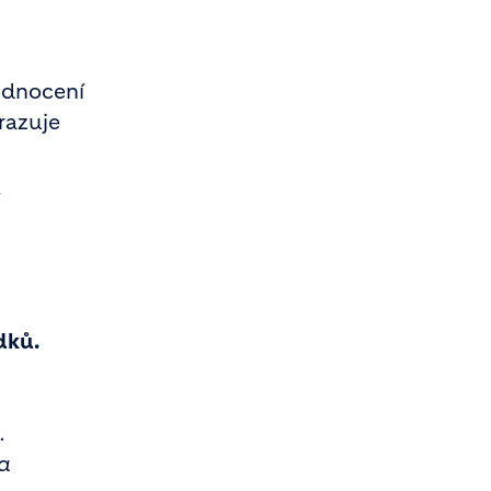
hodnocení
razuje
dků.
.
 a