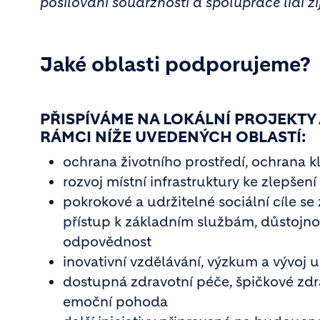
posilování soudržnosti a spolupráce lidí ži
Jaké oblasti podporujeme?
PŘISPÍVÁME NA LOKÁLNÍ PROJEKTY A
RÁMCI NÍŽE UVEDENÝCH OBLASTÍ:
ochrana životního prostředí, ochrana k
rozvoj místní infrastruktury ke zlepše
pokrokové a udržitelné sociální cíle se 
přístup k základním službám, důstojnost
odpovědnost
inovativní vzdělávání, výzkum a vývoj 
dostupná zdravotní péče, špičkové zdra
emoční pohoda