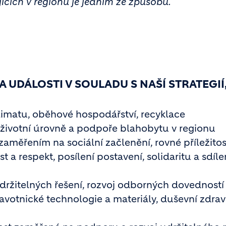
jících v regionu je jedním ze způsobů.
 UDÁLOSTI V SOULADU S NAŠÍ STRATEGIÍ,
limatu, oběhové hospodářství, recyklace
ní životní úrovně a podpoře blahobytu v regionu
zaměřením na sociální začlenění, rovné příležitost
 a respekt, posílení postavení, solidaritu a sdíl
udržitelných řešení, rozvoj odborných dovedností
votnické technologie a materiály, duševní zdrav