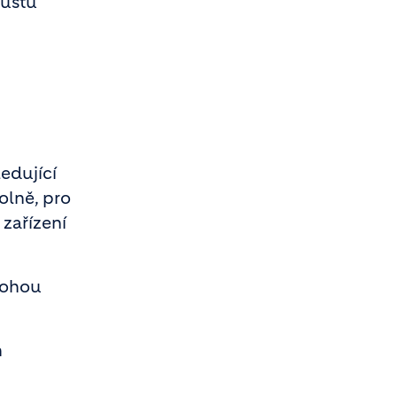
růstu
ledující
olně, pro
zařízení
mohou
h