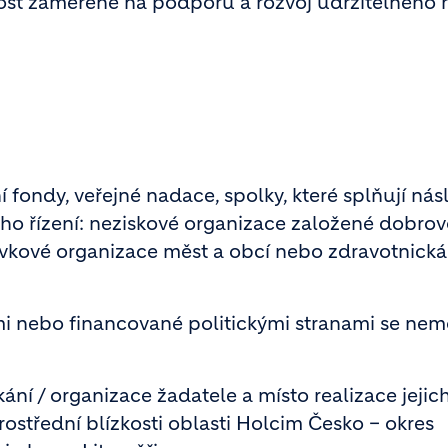
nost zaměřené na podporu a rozvoj udržitelného 
 fondy, veřejné nadace, spolky, které splňují nás
ho řízení: neziskové organizace založené dobrov
ěvkové organizace měst a obcí nebo zdravotnická 
tami nebo financované politickými stranami se ne
ání / organizace žadatele a místo realizace jejic
ostřední blízkosti oblasti Holcim Česko – okres