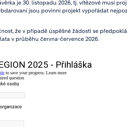
ávěrka je 30. listopadu 2026, tj. vítězové musí pro
 Obdarovaní jsou povinni projekt vypořádat nejpo
nost, že v případě úspěšné žádosti se předpokl
plata v průběhu června-července 2026.