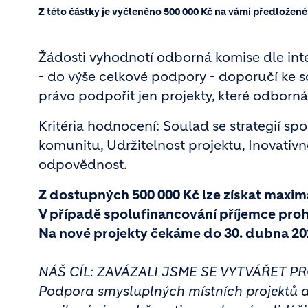
Z této částky je vyčleněno 500 000 Kč na vámi předložené
Žádosti vyhodnotí odborná komise dle inter
- do výše celkové podpory - doporučí ke s
právo podpořit jen projekty, které odborn
Kritéria hodnocení: Soulad se strategií sp
komunitu, Udržitelnost projektu, Inovativn
odpovědnost.
Z dostupných 500 000 Kč lze získat maximá
V případě spolufinancování příjemce proh
Na nové projekty čekáme do 30. dubna 20
NÁŠ CÍL: ZAVÁZALI JSME SE VYTVÁŘET 
Podpora smysluplných místních projektů a 