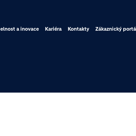
Přejít k hlavnímu obsa
elnost a inovace
Kariéra
Kontakty
Zákaznický portá