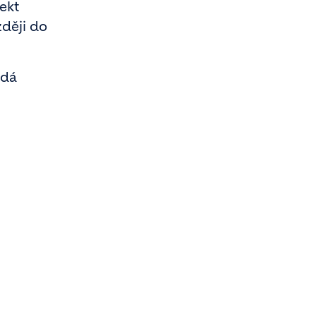
jekt
zději do
ádá