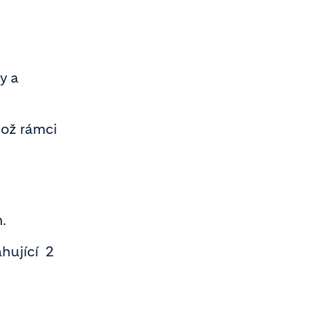
y a
ehož rámci
.
hující 2