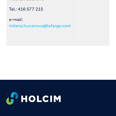
Tel.: 416 577 215
e-mail:
milena.hucanova@lafarge.com
Footer