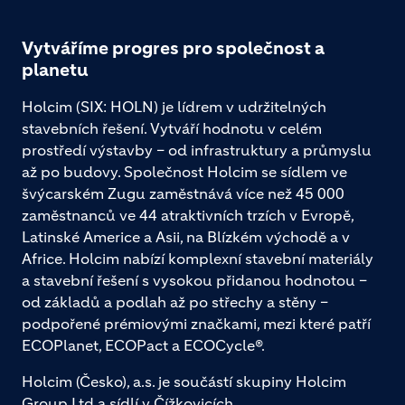
Vytváříme progres pro společnost a
planetu
Holcim (SIX: HOLN) je lídrem v udržitelných
stavebních řešení. Vytváří hodnotu v celém
prostředí výstavby – od infrastruktury a průmyslu
až po budovy. Společnost Holcim se sídlem ve
švýcarském Zugu zaměstnává více než 45 000
zaměstnanců ve 44 atraktivních trzích v Evropě,
Latinské Americe a Asii, na Blízkém východě a v
Africe. Holcim nabízí komplexní stavební materiály
a stavební řešení s vysokou přidanou hodnotou –
od základů a podlah až po střechy a stěny –
podpořené prémiovými značkami, mezi které patří
ECOPlanet, ECOPact a ECOCycle®.
Holcim (Česko), a.s. je součástí skupiny Holcim
Group Ltd a sídlí v Čížkovicích.