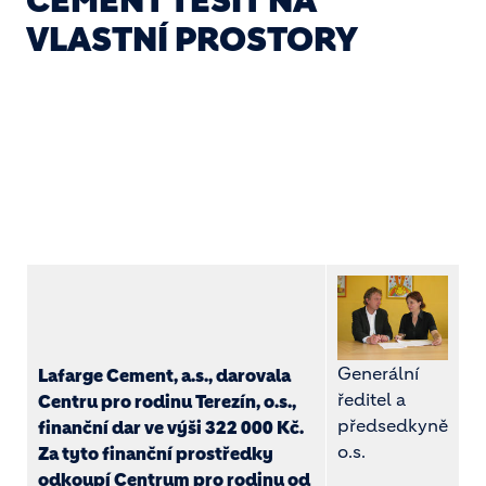
CEMENT TĚŠIT NA
VLASTNÍ PROSTORY
Generální
Lafarge Cement, a.s., darovala
ředitel a
Centru pro rodinu Terezín, o.s.,
předsedkyně
finanční dar ve výši 322 000 Kč.
o.s.
Za tyto finanční prostředky
odkoupí Centrum pro rodinu od