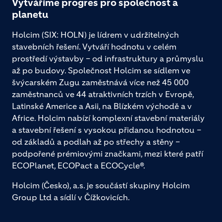
Vytváříme progres pro společnost a
planetu
Holcim (SIX: HOLN) je lídrem v udržitelných
stavebních řešení. Vytváří hodnotu v celém
prostředí výstavby – od infrastruktury a průmyslu
až po budovy. Společnost Holcim se sídlem ve
švýcarském Zugu zaměstnává více než 45 000
zaměstnanců ve 44 atraktivních trzích v Evropě,
Latinské Americe a Asii, na Blízkém východě a v
Africe. Holcim nabízí komplexní stavební materiály
a stavební řešení s vysokou přidanou hodnotou –
od základů a podlah až po střechy a stěny –
podpořené prémiovými značkami, mezi které patří
ECOPlanet, ECOPact a ECOCycle®.
Holcim (Česko), a.s. je součástí skupiny Holcim
Group Ltd a sídlí v Čížkovicích.