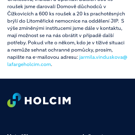
roušek jsme darovali Domově důchodců v
Čížkovicích a 600 ks roušek a 20 ks prachotěsných
brýlí do Litoměřické nemocnice na oddělení JIP. S
výše zmíněnými institucemi jsme dále v kontaktu,
mají možnost se na nás obrátit v případě další
potřeby. Pokud víte o někom, kdo je v tíživé situaci
a nemůže sehnat ochranné pomůcky, prosím,
napište na e-mailovou adresu:
jarmila.vinduskova@
lafargeholcim.com
.
Footer