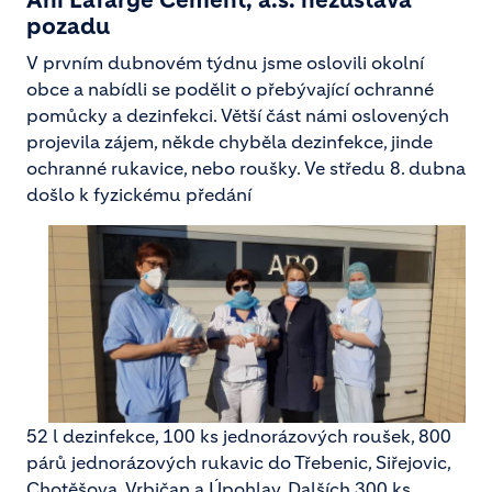
Ani Lafarge Cement, a.s. nezůstává
pozadu
V prvním dubnovém týdnu jsme oslovili okolní
obce a nabídli se podělit o přebývající ochranné
pomůcky a dezinfekci. Větší část námi oslovených
projevila zájem, někde chyběla dezinfekce, jinde
ochranné rukavice, nebo roušky. Ve středu 8. dubna
došlo k fyzickému předání
52 l dezinfekce, 100 ks jednorázových roušek, 800
párů jednorázových rukavic do Třebenic, Siřejovic,
Chotěšova, Vrbičan a Úpohlav. Dalších 300 ks