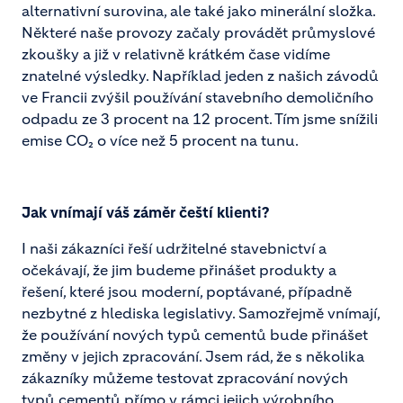
alternativní surovina, ale také jako minerální složka.
Některé naše provozy začaly provádět průmyslové
zkoušky a již v relativně krátkém čase vidíme
znatelné výsledky. Například jeden z našich závodů
ve Francii zvýšil používání stavebního demoličního
odpadu ze 3 procent na 12 procent. Tím jsme snížili
emise CO₂ o více než 5 procent na tunu.
Jak vnímají váš záměr čeští klienti?
I naši zákazníci řeší udržitelné stavebnictví a
očekávají, že jim budeme přinášet produkty a
řešení, které jsou moderní, poptávané, případně
nezbytné z hlediska legislativy. Samozřejmě vnímají,
že používání nových typů cementů bude přinášet
změny v jejich zpracování. Jsem rád, že s několika
zákazníky můžeme testovat zpracování nových
typů cementů přímo v rámci jejich výrobního