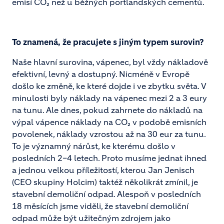
emisí CO₂ než u běžných portlandských cementů.
To znamená, že pracujete s jiným typem surovin?
Naše hlavní surovina, vápenec, byl vždy nákladově
efektivní, levný a dostupný. Nicméně v Evropě
došlo ke změně, ke které dojde i ve zbytku světa. V
minulosti byly náklady na vápenec mezi 2 a 3 eury
na tunu. Ale dnes, pokud zahrnete do nákladů na
výpal vápence náklady na CO₂ v podobě emisních
povolenek, náklady vzrostou až na 30 eur za tunu.
To je významný nárůst, ke kterému došlo v
posledních 2–4 letech. Proto musíme jednat ihned
a jednou velkou příležitostí, kterou Jan Jenisch
(CEO skupiny Holcim) taktéž několikrát zmínil, je
stavební demoliční odpad. Alespoň v posledních
18 měsících jsme viděli, že stavební demoliční
odpad může být užitečným zdrojem jako