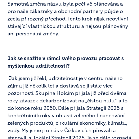
Samotná změna názvu byla pečlivě plánována a
pro naše zákazníky a obchodní partnery půjde o
zcela přirozený přechod. Tento krok nijak neovlivní
stávající vlastnickou strukturu a nejsou plánovány
ani personální změny.
Jak se snažíte v rámci svého provozu pracovat s
myšlenkou udržitelnosti?
Jak jsem již řekl, udržitelnost je v centru našeho
zájmu již několik let a dostává se jí stále více
pozornosti. Skupina Holcim přijala již před dvěma
roky závazek dekarbonizovat na „čistou nulu“, a to
do konce roku 2050. Dále přijala Strategii 2025 s
konkrétními kroky v oblasti zeleného financování,
zelených produktů, cirkulární ekonomiky, klimatu,
vody. My jsme ji u nás v Čížkovicích převzali a
stanovili si lokální Strategii 2025. Ta se dále rozpadá