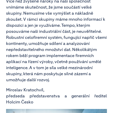
Více než zvýšené nároky na naši společnost
vnímáme skutečnost, že jsme součástí velké
skupiny. Nemusíme vše vymýšlet a nákladně
zkoušet. V rámci skupiny máme mnoho informací k
dispozici a jen je využíváme. Tempo, kterým
posouváme naši industriální část, je neuvěřitelné.
Robustní celofiremní systém, fungující napříč všemi
kontinenty, umožňuje sdílení a analyzování
nepředstavitelného množství dat. Několikátým
rokem běží program implementace firemních
aplikací na řízení výroby, včetně používání umělé
inteligence. A v tom je síla velké mezinárodní
skupiny, která nám poskytuje silné zázemí a
umožňuje další rozvoj.
Miroslav Kratochvíl,
předseda představenstva a generální ředitel
Holcim Česko
Image