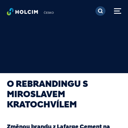
Přejít k hlavnímu obsa
ČESKO
O REBRANDINGU S
MIROSLAVEM
KRATOCHVÍLEM
Změnou brandu z Lafarge Cement na