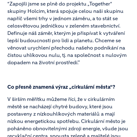
“Zapojili jsme se plně do projektu „Together“
skupiny Holcim, která spojuje celou naši skupinu
napříč všemi trhy v jednom záměru, a to stát se
celosvětovou jedničkou v zeleném stavebnictví.
Definuje náš záměr, kterým je přispívat k vytváření
lepší budoucnosti pro lidi a planetu. Chceme se
věnovat urychlení přechodu našeho podnikání na
čistou uhlíkovou nulu, tj. na společnost s nulovým
dopadem na životní prostředí."
Co přesně znamená výraz „cirkulární města“?
V širším měřítku můžeme říci, že v cirkulárním
městě se nacházejí chytré budovy, které jsou
postaveny z nízkouhlíkových materiálů a mají
nízkou energetickou spotřebu. Cirkulární město je
poháněno obnovitelnými zdroji energie, všude jsou
recyklační centra, spousta zeleně a majitelé jsou