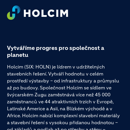
Footer
Vytváříme progres pro společnost a
planetu
Holcim (SIX: HOLN) je lídrem v udržitelných
stavebních řešení. Vytváří hodnotu v celém
prostředí výstavby – od infrastruktury a průmyslu
až po budovy. Společnost Holcim se sídlem ve
švýcarském Zugu zaměstnává více než 45 000
zaměstnanců ve 44 atraktivních trzích v Evropě,
Latinské Americe a Asii, na Blízkém východě a v
Africe. Holcim nabízí komplexní stavební materiály
a stavební řešení s vysokou přidanou hodnotou –
od základů a podlah až po střechy a stěny –