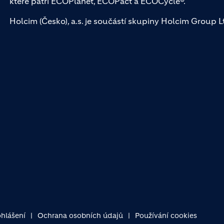
které patří ECOPlanet, ECOPact a ECOCycle®.
Holcim (Česko), a.s. je součástí skupiny Holcim Group Ltd
ohlášení
Ochrana osobních údajů
Používání cookies