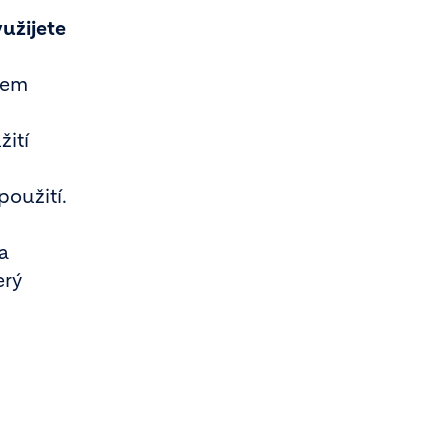
užijete
tem
ití
oužití.
a
erý