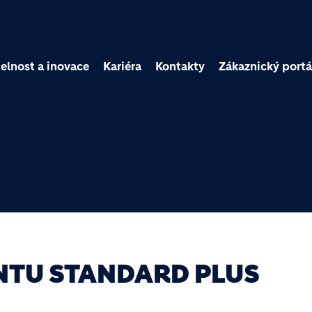
Přejít k hlavnímu obsa
elnost a inovace
Kariéra
Kontakty
Zákaznický portá
NTU STANDARD PLUS