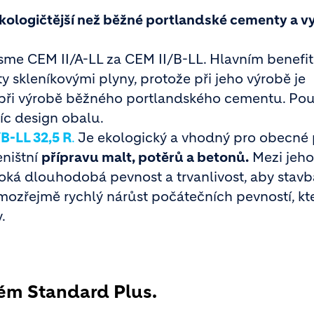
ekologičtější než běžné portlandské cementy a vy
sme CEM II/A-LL za CEM II/B-LL. Hlavním benefi
ty skleníkovými plyny, protože při jeho výrobě je
ři výrobě běžného portlandského cementu. Použ
víc design obalu.
B-LL 32,5 R
.
Je ekologický a vhodný pro obecné p
eništní
přípravu malt, potěrů a betonů.
Mezi jeho
soká dlouhodobá pevnost a trvanlivost, aby stavb
amozřejmě rychlý nárůst počátečních pevností, kt
.
vém Standard Plus.