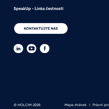
SpeakUp - Linka čestnosti
KONTAKTUJTE NÁS
© HOLCIM 2026
Mapa stránek
Právní pr
Footer bottom