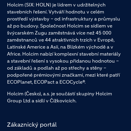
Holcim (SIX: HOLN) je lídrem v udržitelných
stavebních řešení. Vytváří hodnotu v celém
prostředí výstavby – od infrastruktury a průmyslu
až po budovy. Společnost Holcim se sídlem ve
švýcarském Zugu zaměstnává více než 45 000
zaměstnanců ve 44 atraktivních trzích v Evropě,
Latinské Americe a Asii, na Blízkém východě a v
Africe. Holcim nabízí komplexní stavební materiály
a stavební řešení s vysokou přidanou hodnotou –
od základů a podlah až po střechy a stěny –
podpořené prémiovými značkami, mezi které patří
ECOPlanet, ECOPact a ECOCycle®.
Holcim (Česko), a.s. je součástí skupiny Holcim
Group Ltd a sídlí v Čížkovicích.
Zákaznický portál