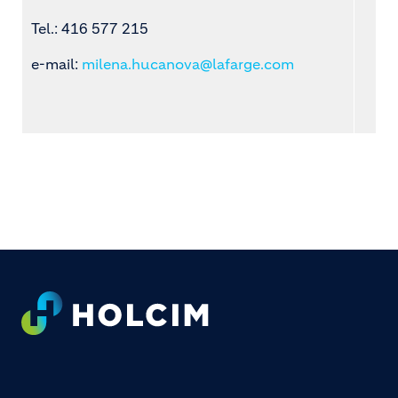
Tel.: 416 577 215
e-mail:
milena.hucanova@lafarge.com
Footer