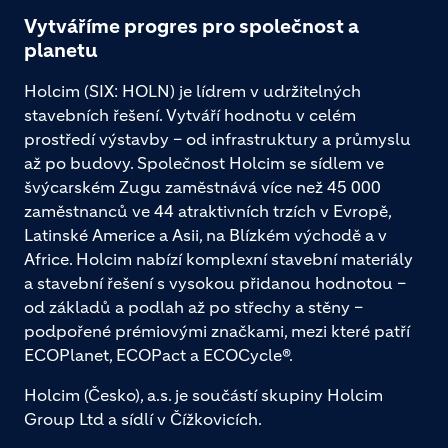
Vytváříme progres pro společnost a
planetu
Holcim (SIX: HOLN) je lídrem v udržitelných
stavebních řešení. Vytváří hodnotu v celém
prostředí výstavby – od infrastruktury a průmyslu
až po budovy. Společnost Holcim se sídlem ve
švýcarském Zugu zaměstnává více než 45 000
zaměstnanců ve 44 atraktivních trzích v Evropě,
Latinské Americe a Asii, na Blízkém východě a v
Africe. Holcim nabízí komplexní stavební materiály
a stavební řešení s vysokou přidanou hodnotou –
od základů a podlah až po střechy a stěny –
podpořené prémiovými značkami, mezi které patří
ECOPlanet, ECOPact a ECOCycle®.
Holcim (Česko), a.s. je součástí skupiny Holcim
Group Ltd a sídlí v Čížkovicích.