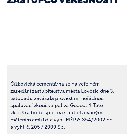
ZÁSTUPCŮ VEŘEJNOSTI
Čížkovická cementárna se na veřejném
zasedání zastupitelstva města Lovosic dne 3.
listopadu zavázala provést mimořádnou
spalovací zkoušku paliva Geobal 4. Tato
zkouška bude spojena s autorizovaným
měřením emisí dle vyhl. MŽP č. 354/2002 Sb.
a vyhl. č. 205 / 2009 Sb.