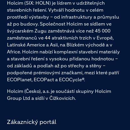
Holcim (SIX: HOLN) je lídrem v udržitelných
stavebních řešení. Vytváří hodnotu v celém
prostředí výstavby – od infrastruktury a průmyslu
až po budovy. Společnost Holcim se sídlem ve
švýcarském Zugu zaměstnává více než 45 000
zaměstnanců ve 44 atraktivních trzích v Evropě,
Latinské Americe a Asii, na Blízkém východě a v
Africe. Holcim nabízí komplexní stavební materiály
a stavební řešení s vysokou přidanou hodnotou –
od základů a podlah až po střechy a stěny –
podpořené prémiovými značkami, mezi které patří
ECOPlanet, ECOPact a ECOCycle®.
Holcim (Česko), a.s. je součástí skupiny Holcim
Group Ltd a sídlí v Čížkovicích.
Zákaznický portál