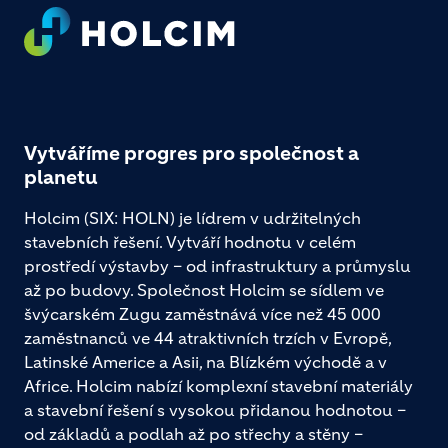
Footer
Vytváříme progres pro společnost a
planetu
Holcim (SIX: HOLN) je lídrem v udržitelných
stavebních řešení. Vytváří hodnotu v celém
prostředí výstavby – od infrastruktury a průmyslu
až po budovy. Společnost Holcim se sídlem ve
švýcarském Zugu zaměstnává více než 45 000
zaměstnanců ve 44 atraktivních trzích v Evropě,
Latinské Americe a Asii, na Blízkém východě a v
Africe. Holcim nabízí komplexní stavební materiály
a stavební řešení s vysokou přidanou hodnotou –
od základů a podlah až po střechy a stěny –