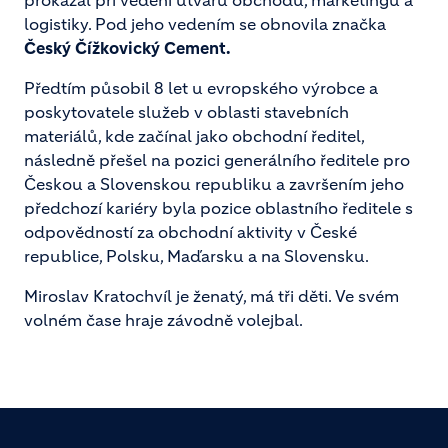
prokázal při vedení útvaru obchodu, marketingu a
logistiky. Pod jeho vedením se obnovila značka
Český Čížkovický Cement.
Předtím působil 8 let u evropského výrobce a
poskytovatele služeb v oblasti stavebních
materiálů, kde začínal jako obchodní ředitel,
následně přešel na pozici generálního ředitele pro
Českou a Slovenskou republiku a završením jeho
předchozí kariéry byla pozice oblastního ředitele s
odpovědností za obchodní aktivity v České
republice, Polsku, Maďarsku a na Slovensku.
Miroslav Kratochvíl je ženatý, má tři děti. Ve svém
volném čase hraje závodně volejbal.