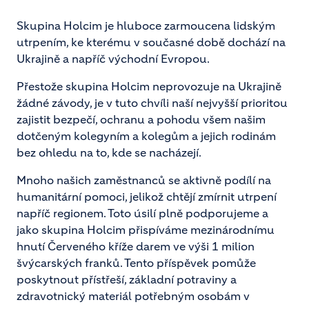
Skupina Holcim je hluboce zarmoucena lidským
utrpením, ke kterému v současné době dochází na
Ukrajině a napříč východní Evropou.
Přestože skupina Holcim neprovozuje na Ukrajině
žádné závody, je v tuto chvíli naší nejvyšší prioritou
zajistit bezpečí, ochranu a pohodu všem našim
dotčeným kolegyním a kolegům a jejich rodinám
bez ohledu na to, kde se nacházejí.
Mnoho našich zaměstnanců se aktivně podílí na
humanitární pomoci, jelikož chtějí zmírnit utrpení
napříč regionem. Toto úsilí plně podporujeme a
jako skupina Holcim přispíváme mezinárodnímu
hnutí Červeného kříže darem ve výši 1 milion
švýcarských franků. Tento příspěvek pomůže
poskytnout přístřeší, základní potraviny a
zdravotnický materiál potřebným osobám v