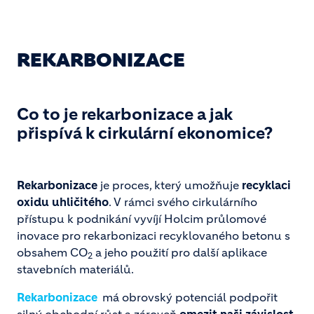
REKARBONIZACE
Co to je rekarbonizace a jak
přispívá k cirkulární ekonomice?
Rekarbonizace
je proces, který umožňuje
recyklaci
oxidu uhličitého
. V rámci svého cirkulárního
přístupu k podnikání vyvíjí Holcim průlomové
inovace pro rekarbonizaci recyklovaného betonu s
obsahem CO
a jeho použití pro další aplikace
2
stavebních materiálů.
Rekarbonizace
má obrovský potenciál podpořit
silný obchodní růst a zároveň
omezit naši závislost