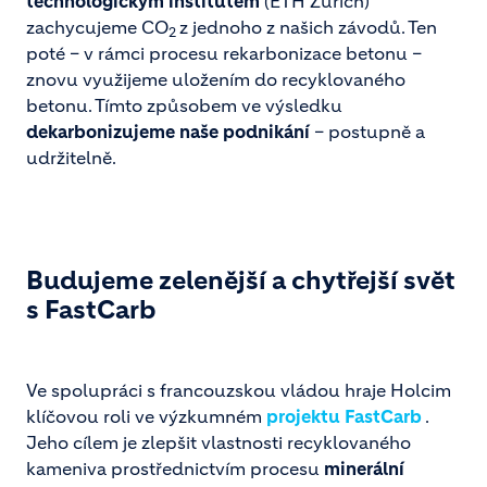
technologickým institutem
(ETH Zurich)
zachycujeme CO
z jednoho z našich závodů. Ten
2
poté – v rámci procesu rekarbonizace betonu –
znovu využijeme uložením do recyklovaného
betonu. Tímto způsobem ve výsledku
dekarbonizujeme naše podnikání
– postupně a
udržitelně.
Budujeme zelenější a chytřejší svět
s FastCarb
Ve spolupráci s francouzskou vládou hraje Holcim
klíčovou roli ve výzkumném
projektu FastCarb
.
Jeho cílem je zlepšit vlastnosti recyklovaného
kameniva prostřednictvím procesu
minerální