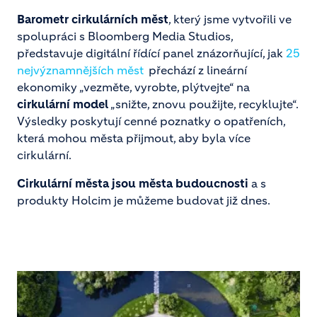
Barometr cirkulárních měst
, který jsme vytvořili ve
spolupráci s Bloomberg Media Studios,
představuje digitální řídící panel znázorňující, jak
25
nejvýznamnějších měst
přechází z lineární
ekonomiky „vezměte, vyrobte, plýtvejte“ na
cirkulární model
„snižte, znovu použijte, recyklujte“.
Výsledky poskytují cenné poznatky o opatřeních,
která mohou města přijmout, aby byla více
cirkulární.
Cirkulární města jsou města budoucnosti
a s
produkty Holcim je můžeme budovat již dnes.