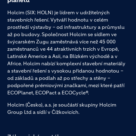
planetu
Holcim (SIX: HOLN) je lídrem v udržitelných
stavebních řešení. Vytváří hodnotu v celém
prostředí výstavby – od infrastruktury a průmyslu
až po budovy. Společnost Holcim se sídlem ve
švýcarském Zugu zaměstnává více než 45 000
zaměstnanců ve 44 atraktivních trzích v Evropě,
Latinské Americe a Asii, na Blízkém východě a v
Africe. Holcim nabízí komplexní stavební materiály
a stavební řešení s vysokou přidanou hodnotou –
od základů a podlah až po střechy a stěny –
podpořené prémiovými značkami, mezi které patří
ECOPlanet, ECOPact a ECOCycle®.
Holcim (Česko), a.s. je součástí skupiny Holcim
Group Ltd a sídlí v Čížkovicích.