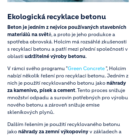
Ekologická recyklace betonu
Beton je jedním z nejvíce používaných stavebních
materiálů na svět
ě, a proto je jeho produkce a
spotřeba obrovská. Holcim má rozsáhlé zkušenosti
s recyklací betonu a patří mezi přední společnosti v
oblasti
udržitelné výroby betonu
.
V rámci svého programu "
Green Concrete
", Holcim
nabízí několik řešení pro recyklaci betonu. Jedním z
nich je použití recyklovaného betonu jako
náhrady
za kamenivo, písek a cement
. Tento proces snižuje
množství odpadu a surovin potřebných pro výrobu
nového betonu a zároveň snižuje emise
skleníkových plynů.
Dalším řešením je použití recyklovaného betonu
jako
náhrady za zemní výkopoviny
v základech a