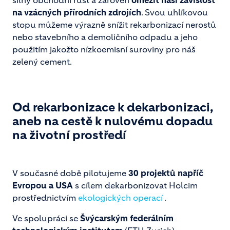
na vzácných přírodních zdrojích
. Svou uhlíkovou
stopu můžeme výrazně snížit rekarbonizací nerostů
nebo stavebního a demoličního odpadu a jeho
použitím jakožto nízkoemisní suroviny pro náš
zelený cement.
Od rekarbonizace k dekarbonizaci,
aneb na cestě k nulovému dopadu
na životní prostředí
V současné době pilotujeme
30 projektů napříč
Evropou a USA
s cílem dekarbonizovat Holcim
prostřednictvím
ekologických operací
.
Ve spolupráci se
Švýcarským federálním