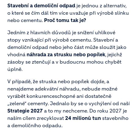
Stavební a demoliční odpad
je jednou z alternativ,
o které se čím dál tím více uvažuje při výrobě slínku
nebo cementu.
Proč tomu tak je?
Jedním z hlavních důvodů je snížení uhlíkové
stopy vznikající při výrobě cementu. Stavební a
demoliční odpad nebo jeho část může sloužit jako
vhodná
náhrada za strusku nebo popílek
, jejichž
zásoby se ztenčují a v budoucnu mohou chybět
úplně.
V případě, že struska nebo popílek dojde, a
nenajdeme adekvátní náhradu, nebude možné
vyrábět konkurenceschopné ani dostatečně
„zelené“ cementy. Jednalo by se o vychýlení od naší
Strategie 2027
a to my nechceme. Do roku 2027 je
naším cílem zrecyklovat
24 milionů tun
stavebního
a demoličního odpadu.