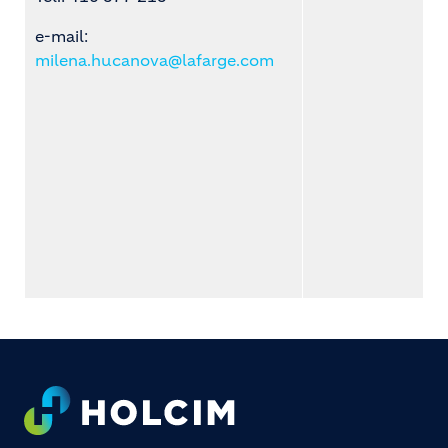
e-mail:
milena.hucanova@lafarge.com
Footer