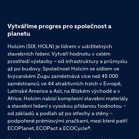
Vytváříme progres pro společnost a
planetu
Holcim (SIX: HOLN) je lídrem v udržitelných
stavebních řešení. Vytváří hodnotu v celém
prostředí výstavby – od infrastruktury a průmyslu
až po budovy. Společnost Holcim se sídlem ve
švýcarském Zugu zaměstnává více než 45 000
zaměstnanců ve 44 atraktivních trzích v Evropě,
Latinské Americe a Asii, na Blízkém východě a v
Africe. Holcim nabízí komplexní stavební materiály
a stavební řešení s vysokou přidanou hodnotou –
od základů a podlah až po střechy a stěny –
podpořené prémiovými značkami, mezi které patří
ECOPlanet, ECOPact a ECOCycle®.