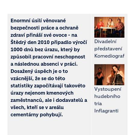
Enormní úsilí věnované
bezpečnosti práce a ochraně
zdraví přináší své ovoce - na
Divadelní
Štědrý den 2010 připadlo výročí
představení
1000 dnů bez úrazu, který by
Komediograf
způsobil pracovní neschopnost
a následnou absenci v práci.
Dosažený úspěch je o to
vzácnější, že se do této
statistiky započítávají takovéto
Vystoupení
úrazy nejenom kmenových
hudebního
zaměstnanců, ale i dodavatelů a
tria
všech, kteří se v areálu
Inflagranti
cementárny pohybují.