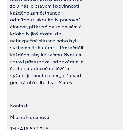
že u nás je právem i povinností
každého zaměstnance
odmítnout jakoukoliv pracovní
činnost, při které by se on sám či
kdokoliv jiný dostal do
nebezpečné situace nebo byl
vystaven riziku úrazu. Přesvědčit
každého, aby ke svému životu a
zdraví přistupoval odpovědně je
často paradoxně nejtěžší a
vyžaduje mnoho energie. " uvádí
generální ředitel Ivan Mareš.
Kontakt:
Milena Hucanová
Tel.: 416 577 215