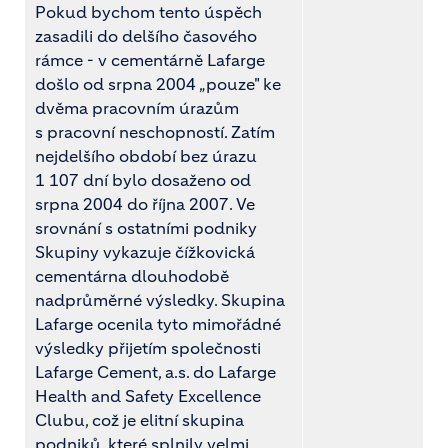
Pokud bychom tento úspěch
zasadili do delšího časového
rámce - v cementárně Lafarge
došlo od srpna 2004 „pouze" ke
dvěma pracovním úrazům
s pracovní neschopností. Zatím
nejdelšího období bez úrazu
1 107 dní bylo dosaženo od
srpna 2004 do října 2007. Ve
srovnání s ostatními podniky
Skupiny vykazuje čížkovická
cementárna dlouhodobě
nadprůměrné výsledky. Skupina
Lafarge ocenila tyto mimořádné
výsledky přijetím společnosti
Lafarge Cement, a.s. do Lafarge
Health and Safety Excellence
Clubu, což je elitní skupina
podniků, které splnily velmi