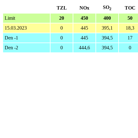
SO
TZL
NOx
TOC
2
Limit
20
450
400
50
15.03.2023
0
445
395,1
18,3
Den -1
0
445
394,5
17
Den -2
0
444,6
394,5
0